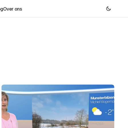
og
Over ons