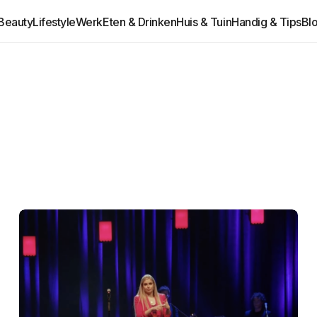
 Beauty
Lifestyle
Werk
Eten & Drinken
Huis & Tuin
Handig & Tips
Bl